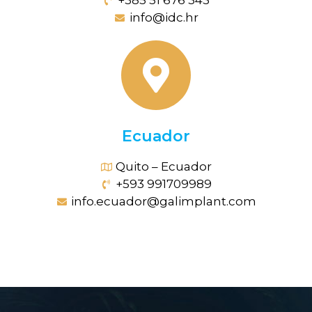
+385 51 676 343
info@idc.hr
Ecuador
Quito – Ecuador
+593 991709989
info.ecuador@galimplant.com