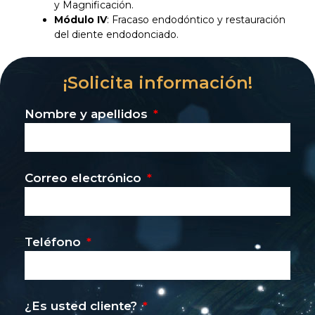
y Magnificación.
Módulo IV
: Fracaso endodóntico y restauración
del diente endodonciado.
¡Solicita información!
Nombre y apellidos
Correo electrónico
Teléfono
¿Es usted cliente?