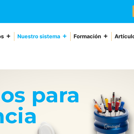
os
Nuestro sistema
Formación
Artícul
os para
cia