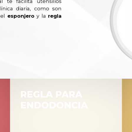
 te facilita utensilios
línica diaria, como son
 el
esponjero
y la
regla
REGLA PARA
ENDODONCIA