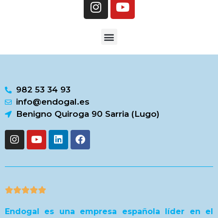
Caso clínico | Retratamiento endodontico con el sistema Endogal – Movimiento alterno
Tratamiento Endodóncico y reconstrucción con incrustación de resina
Caso clínico Dr. José Gaviño | Retratamiento de la raiz mesial
982 53 34 93
info@endogal.es
Benigno Quiroga 90 Sarria (Lugo)





Endogal es una empresa española líder en el