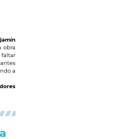
jamín
a obra
faltar
iantes
ando a
adores
ta