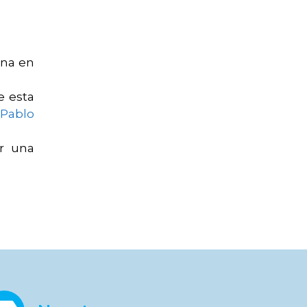
ena en
e esta
&
Pablo
or una