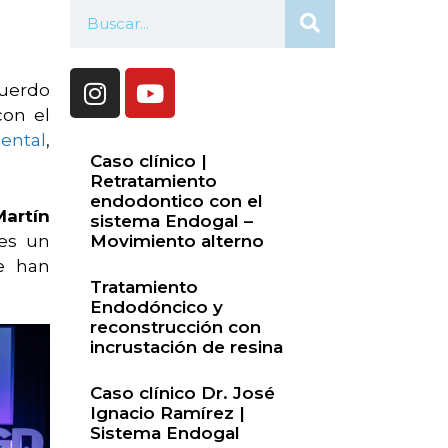
cuerdo
con el
ental
,
Caso clínico |
Retratamiento
endodontico con el
Martín
sistema Endogal –
res un
Movimiento alterno
e han
Tratamiento
Endodóncico y
reconstrucción con
incrustación de resina
Caso clínico Dr. José
Ignacio Ramírez |
Sistema Endogal