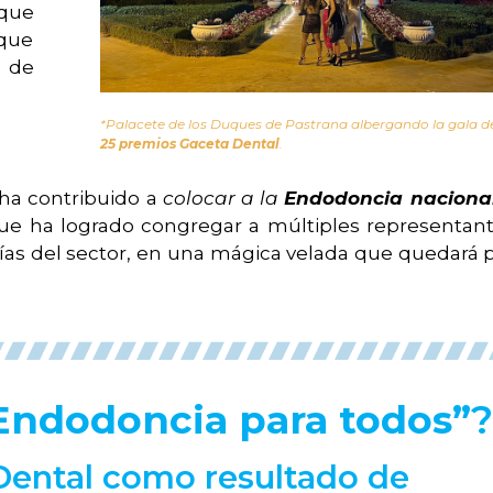
 que
 que
 de
*Palacete de los Duques de Pastrana albergando la gala de
25 premios Gaceta Dental
.
 ha contribuido a
colocar a la
Endodoncia naciona
ue ha logrado congregar a múltiples representan
ías del sector, en una mágica velada que quedará p
Endodoncia para todos”
?
Dental como resultado de