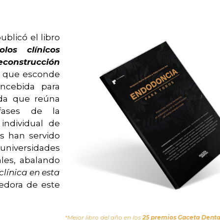
ublicó el libro
los clínicos
econstrucción
 que esconde
oncebida para
ida que reúna
 fases de la
individual de
es han servido
universidades
ales, abalando
clínica en esta
edora de este
*Mejor libro del año en los
25 premios Gaceta Denta