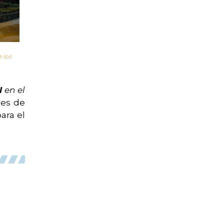
 los
l
en el
tes de
ara el