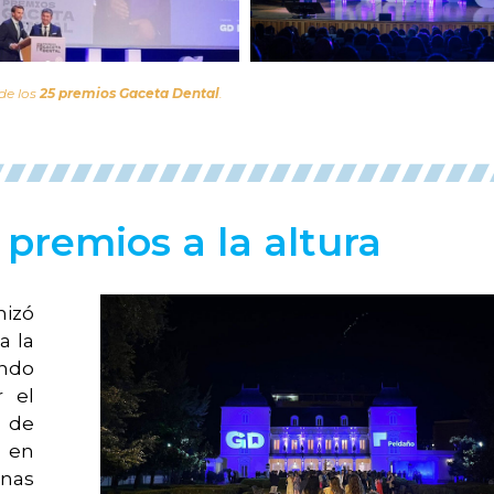
de los
25 premios Gaceta Dental
.
premios a la altura
izó
a la
ndo
r el
 de
 en
nas