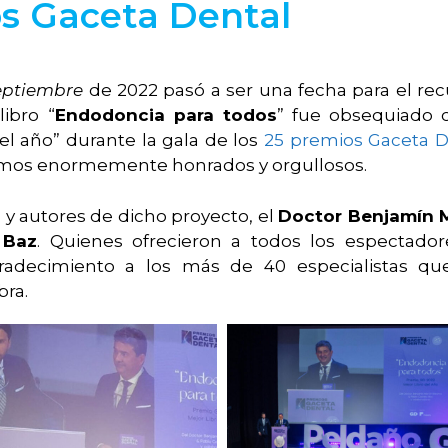
os Gaceta Dental
eptiembre
de 2022 pasó a ser una fecha para el re
ibro “
Endodoncia para todos
” fue obsequiado 
el año” durante la gala de los
25 premios Gaceta D
timos enormemente honrados y orgullosos.
 y autores de dicho proyecto, el
Doctor Benjamín 
 Baz
. Quienes ofrecieron a todos los espectado
radecimiento a los más de 40 especialistas qu
bra.