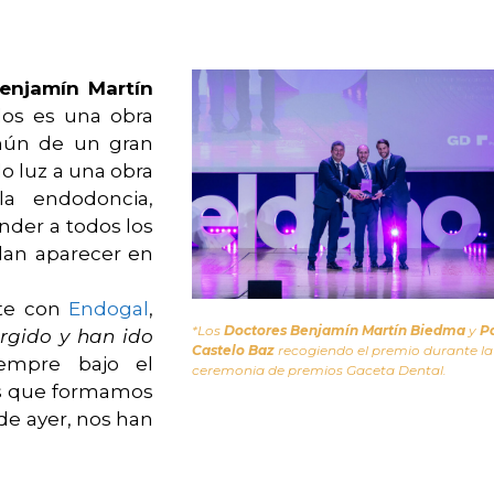
enjamín Martín
dos es una obra
omún de un gran
 luz a una obra
a endodoncia,
nder a todos los
dan aparecer en
rte con
Endogal
,
*Los
Doctores Benjamín Martín Biedma
y
P
rgido y han ido
Castelo Baz
recogiendo el premio durante la
iempre bajo el
ceremonia de premios Gaceta Dental.
os que formamos
 de ayer, nos han